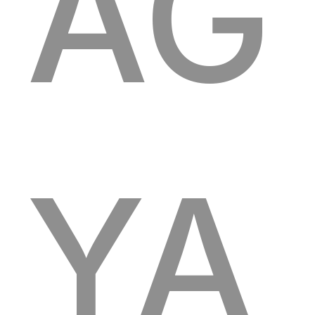
AG
YA