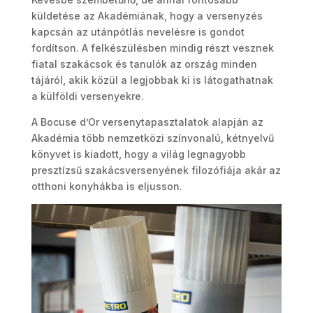
küldetése az Akadémiának, hogy a versenyzés
kapcsán az utánpótlás nevelésre is gondot
fordítson. A felkészülésben mindig részt vesznek
fiatal szakácsok és tanulók az ország minden
tájáról, akik közül a legjobbak ki is látogathatnak
a külföldi versenyekre.
A Bocuse d’Or versenytapasztalatok alapján az
Akadémia több nemzetközi színvonalú, kétnyelvű
könyvet is kiadott, hogy a világ legnagyobb
presztízsű szakácsversenyének filozófiája akár az
otthoni konyhákba is eljusson.