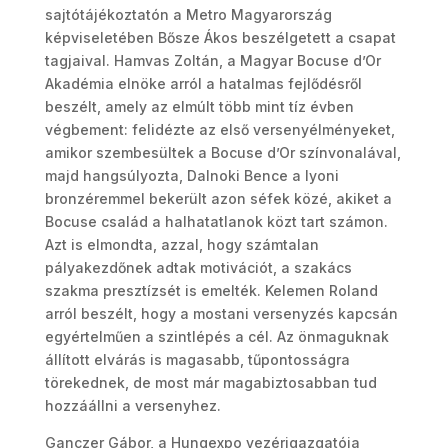
sajtótájékoztatón a Metro Magyarország
képviseletében Bősze Ákos beszélgetett a csapat
tagjaival. Hamvas Zoltán, a Magyar Bocuse d’Or
Akadémia elnöke arról a hatalmas fejlődésről
beszélt, amely az elmúlt több mint tíz évben
végbement: felidézte az első versenyélményeket,
amikor szembesültek a Bocuse d’Or színvonalával,
majd hangsúlyozta, Dalnoki Bence a lyoni
bronzéremmel bekerült azon séfek közé, akiket a
Bocuse család a halhatatlanok közt tart számon.
Azt is elmondta, azzal, hogy számtalan
pályakezdőnek adtak motivációt, a szakács
szakma presztízsét is emelték. Kelemen Roland
arról beszélt, hogy a mostani versenyzés kapcsán
egyértelműen a szintlépés a cél. Az önmaguknak
állított elvárás is magasabb, tűpontosságra
törekednek, de most már magabiztosabban tud
hozzáállni a versenyhez.
Ganczer Gábor, a Hungexpo vezérigazgatója