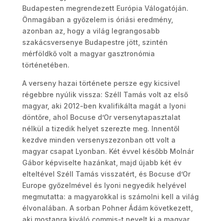
Budapesten megrendezett Európia Válogatóján.
Önmagában a győzelem is óriási eredmény,
azonban az, hogy a világ legrangosabb
szakácsversenye Budapestre jött, szintén
mérföldkő volt a magyar gasztronómia
történetében.
A verseny hazai története persze egy kicsivel
régebbre nyúlik vissza: Széll Tamás volt az első
magyar, aki 2012-ben kvalifikálta magát a lyoni
döntőre, ahol Bocuse d’Or versenytapasztalat
nélkül a tizedik helyet szerezte meg. Innentől
kezdve minden versenyszezonban ott volt a
magyar csapat Lyonban. Két évvel később Molnár
Gábor képviselte hazánkat, majd újabb két év
elteltével Széll Tamás visszatért, és Bocuse d’Or
Europe győzelmével és lyoni negyedik helyével
megmutatta: a magyarokkal is számolni kell a világ
élvonalában. A sorban Pohner Ádám következett,
aki mostanra kiváló commis-t nevelt ki a magyar