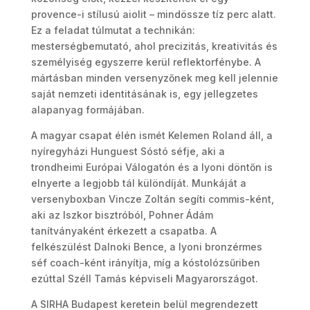
provence-i stílusú aiolit – mindössze tíz perc alatt.
Ez a feladat túlmutat a technikán:
mesterségbemutató, ahol precizitás, kreativitás és
személyiség egyszerre kerül reflektorfénybe. A
mártásban minden versenyzőnek meg kell jelennie
saját nemzeti identitásának is, egy jellegzetes
alapanyag formájában.
A magyar csapat élén ismét Kelemen Roland áll, a
nyíregyházi Hunguest Sóstó séfje, aki a
trondheimi Európai Válogatón és a lyoni döntőn is
elnyerte a legjobb tál különdíját. Munkáját a
versenyboxban Vincze Zoltán segíti commis-ként,
aki az Iszkor bisztróból, Pohner Ádám
tanítványaként érkezett a csapatba. A
felkészülést Dalnoki Bence, a lyoni bronzérmes
séf coach-ként irányítja, míg a kóstolózsűriben
ezúttal Széll Tamás képviseli Magyarországot.
A SIRHA Budapest keretein belül megrendezett