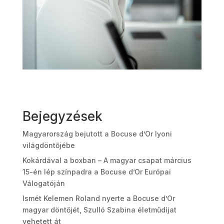
Bejegyzések
Magyarország bejutott a Bocuse d’Or lyoni
világdöntőjébe
Kokárdával a boxban – A magyar csapat március
15-én lép színpadra a Bocuse d’Or Európai
Válogatóján
Ismét Kelemen Roland nyerte a Bocuse d’Or
magyar döntőjét, Szulló Szabina életműdíjat
vehetett át