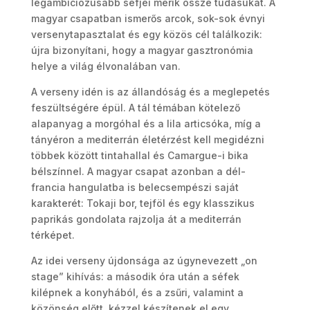
legambíciózusabb séfjei mérik össze tudásukat. A
magyar csapatban ismerős arcok, sok-sok évnyi
versenytapasztalat és egy közös cél találkozik:
újra bizonyítani, hogy a magyar gasztronómia
helye a világ élvonalában van.
A verseny idén is az állandóság és a meglepetés
feszültségére épül. A tál témában kötelező
alapanyag a morgóhal és a lila articsóka, míg a
tányéron a mediterrán életérzést kell megidézni
többek között tintahallal és Camargue-i bika
bélszínnel. A magyar csapat azonban a dél-
francia hangulatba is belecsempészi saját
karakterét: Tokaji bor, tejföl és egy klasszikus
paprikás gondolata rajzolja át a mediterrán
térképet.
Az idei verseny újdonsága az úgynevezett „on
stage” kihívás: a második óra után a séfek
kilépnek a konyhából, és a zsűri, valamint a
közönség előtt, kézzel készítenek el egy