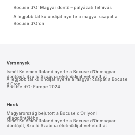
Bocuse d’Or Magyar döntő – pályázati felhívás
A legjobb tál különdíját nyerte a magyar csapat a
Bocuse d’Oron
Versenyek
Ismét Kelemen Roland nyerte a Bocuse d’Or magyar
döntőjét, Szulló Szabina életműdíjat vehetett át
A legjobb tál különdíját nyerte a magyar csapat a Bocuse
d’Oron
Bocuse d’Or Europe 2024
Hírek
Magyarország bejutott a Bocuse d’Or lyoni
világdöntőjébe
Ismét Kelemen Roland nyerte a Bocuse d’Or magyar
döntőjét, Szulló Szabina életműdíjat vehetett át