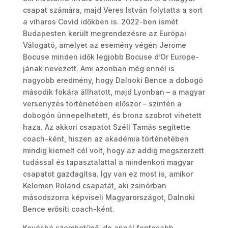
csapat számára, majd Veres István folytatta a sort
a viharos Covid időkben is. 2022-ben ismét
Budapesten került megrendezésre az Európai
Válogató, amelyet az esemény végén Jerome
Bocuse minden idők legjobb Bocuse d’Or Europe-
jának nevezett. Ami azonban még ennél is
nagyobb eredmény, hogy Dalnoki Bence a dobogó
második fokára állhatott, majd Lyonban – a magyar
versenyzés történetében először – szintén a
dobogón ünnepelhetett, és bronz szobrot vihetett
haza. Az akkori csapatot Széll Tamás segítette
coach-ként, hiszen az akadémia történetében
mindig kiemelt cél volt, hogy az addig megszerzett
tudással és tapasztalattal a mindenkori magyar
csapatot gazdagítsa. Így van ez most is, amikor
Kelemen Roland csapatát, aki zsinórban
másodszorra képviseli Magyarországot, Dalnoki
Bence erősíti coach-ként.
Kevésbé szembetűnő, de annál fontosabb