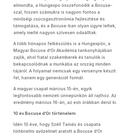
elmondta, a Hungexpo összefonódik a Bocuse-
szal, hiszen számukra is nagyon fontos a
minőségi csúcsgasztronómia fejlesztése és
támogatása, és a Bocuse-ban olyan ügyre leltek,
amely mellé nagyon szívesen odaálltak.
A több hónapos felkészülés is a Hungexpón, a
Magyar Bocuse d’Or Akadémia tankonyhájában
zajlik, ahol fiatal szakemberek és tanulók is
bekapcsolódnak a munkába az ország minden
tájáról. A folyamat nemcsak egy versenyre készít
fel, hanem egy generációt formál.
A magyar csapat március 15-én, egyik
legfontosabb nemzeti ünnepünkön áll rajthoz. Az
eredmény március 16-án, az esti órákban derül ki.
10 év Bocuse d’Or történelem
Idén 10 éve, hogy Széll Tamás és csapata
történelmi győzelmet aratott a Bocuse d’Or