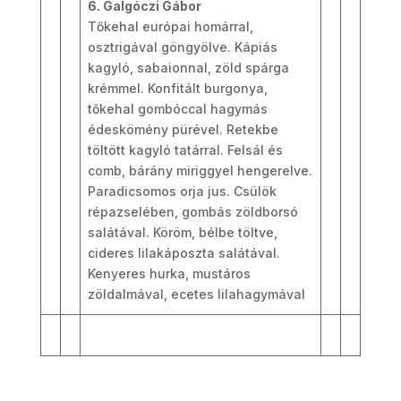
6. Galgóczi Gábor
Tőkehal európai homárral,
osztrigával göngyölve. Kápiás
kagyló, sabaionnal, zöld spárga
krémmel. Konfitált burgonya,
tőkehal gombóccal hagymás
édeskömény pürével. Retekbe
töltött kagyló tatárral. Felsál és
comb, bárány miriggyel hengerelve.
Paradicsomos orja jus. Csülök
répazselében, gombás zöldborsó
salátával. Köröm, bélbe töltve,
cideres lilakáposzta salátával.
Kenyeres hurka, mustáros
zöldalmával, ecetes lilahagymával