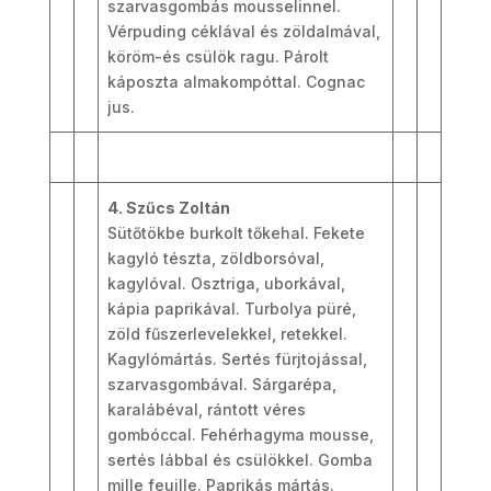
szarvasgombás mousselinnel.
Vérpuding céklával és zöldalmával,
köröm-és csülök ragu. Párolt
káposzta almakompóttal. Cognac
jus.
4. Szűcs Zoltán
Sütőtökbe burkolt tőkehal. Fekete
kagyló tészta, zöldborsóval,
kagylóval. Osztriga, uborkával,
kápia paprikával. Turbolya püré,
zöld fűszerlevelekkel, retekkel.
Kagylómártás. Sertés fürjtojással,
szarvasgombával. Sárgarépa,
karalábéval, rántott véres
gombóccal. Fehérhagyma mousse,
sertés lábbal és csülökkel. Gomba
mille feuille. Paprikás mártás.