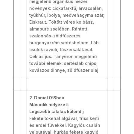
megjelenő organikus mezei
növények: cickafarkfű, árvacsalán,
tyúkhúr, ibolya, medvehagyma szár,
Eiskraut. Töltött véres kolbász,
almapüré zselében. Rántott,
szalonnás-zöldfűszeres
burgonyakrém sertésbélben. Láb-
csülök ravioli, fűszersalátaval.
Céklás jus. Tányéron megjelenő
további elemek: sertésláb chips,
kovászos dinnye, zöldfűszer olaj
2. Daniel O’Shea
Második helyezett
Legszebb tálalás különdíj
Fekete tőkehal algával, friss kerti
és erdei füvekkel. Kagylós csalán
veloutéval, hurkás fekete kagyló