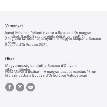
Versenyek
Ismét Kelemen Roland nyerte a Bocuse d’Or magyar
döntőjét, Szulló Szabina életműdíjat vehetett át
A legjobb tál különdíját nyerte a magyar csapat a Bocuse
d’Oron
Bocuse d’Or Europe 2024
Hírek
Magyarország bejutott a Bocuse d’Or lyoni
világdöntőjébe
Kokárdával a boxban – A magyar csapat március 15-én
lép színpadra a Bocuse d’Or Európai Válogatóján