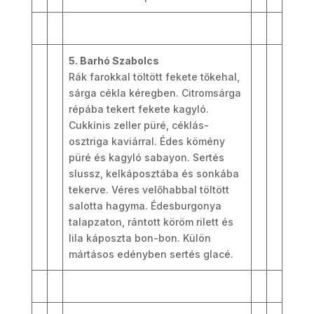
5. Barhó Szabolcs
Rák farokkal töltött fekete tőkehal,
sárga cékla kéregben. Citromsárga
répába tekert fekete kagyló.
Cukkínis zeller püré, céklás-
osztriga kaviárral. Édes kömény
püré és kagyló sabayon. Sertés
slussz, kelkáposztába és sonkába
tekerve. Véres velőhabbal töltött
salotta hagyma. Édesburgonya
talapzaton, rántott köröm rilett és
lila káposzta bon-bon. Külön
mártásos edényben sertés glacé.