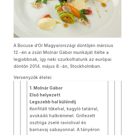
A Bocuse d’Or Magyarországi döntőjén március
12.-én a zsűri Molnár Gábor munkáját ítélte a
legjobbnak, így neki szurkolhatunk az európai
döntőn 2014. május 8.-án, Stockholmban.
Versenyzők ételei:
1. Molnár Gábor
Első helyezett
Legszebb hal különdíj
Konfitált tőkehal, kagyló tatárral,
avokádó halkrémmel. Grillezett
osztriga zselé raviolival és
barnavaj sabayonnal. A tányéron