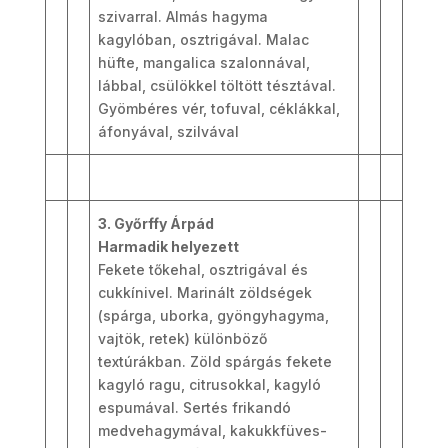
szivarral. Almás hagyma
kagylóban, osztrigával. Malac
hüfte, mangalica szalonnával,
lábbal, csülökkel töltött tésztával.
Gyömbéres vér, tofuval, céklákkal,
áfonyával, szilvával
3. Győrffy Árpád
Harmadik helyezett
Fekete tőkehal, osztrigával és
cukkínivel. Marinált zöldségek
(spárga, uborka, gyöngyhagyma,
vajtök, retek) különböző
textúrákban. Zöld spárgás fekete
kagyló ragu, citrusokkal, kagyló
espumával. Sertés frikandó
medvehagymával, kakukkfüves-