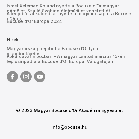
Ismét Kelemen Roland nyerte a Bocuse d’Or magyar
döntőjét, Szulló Szabina életműdíjat vehetett át
A legjobb tál különdíját nyerte a magyar csapat a Bocuse
d’Oron
Bocuse d’Or Europe 2024
Hírek
Magyarország bejutott a Bocuse d’Or lyoni
világdöntőjébe
Kokárdával a boxban – A magyar csapat március 15-én
lép színpadra a Bocuse d’Or Európai Válogatóján
© 2023 Magyar Bocuse d’Or Akadémia Egyesület
info@bocuse.hu