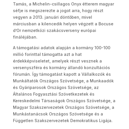
Tamás, a Michelin-csillagos Onyx étterem magyar
séfje is megszerezte a jogot arra, hogy részt
vegyen a 2013. januári döntőben, mivel
márciusban a kilencedik helyen végzett a Bocuse
d’Or nemzetközi szakácsverseny európai
fináléjában.
A támogatási adatok alapján a kormány 100-100
millió forinttal támogatta azt a hat
érdekképviseletet, amelyek részt vesznek a
versenyszféra és kormány állandó konzultációs
fórumán. Így támogatást kapott a Vállalkozók és
Munkáltatók Országos Szövetsége, a Munkaadók
és Gyáriparosok Országos Szövetsége, az
Általános Fogyasztási Szövetkezetek és
Kereskedelmi Társaságok Országos Szövetsége, a
Magyar Szakszervezetek Országos Szövetsége, a
Munkástanácsok Országos Szövetsége és a
Független Szakszervezetek Demokratikus Ligája.