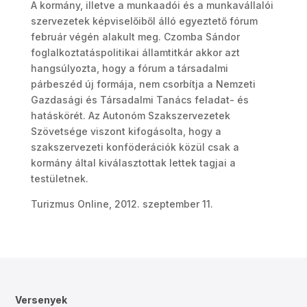
A kormány, illetve a munkaadói és a munkavállalói
szervezetek képviselőiből álló egyeztető fórum
február végén alakult meg. Czomba Sándor
foglalkoztatáspolitikai államtitkár akkor azt
hangsúlyozta, hogy a fórum a társadalmi
párbeszéd új formája, nem csorbítja a Nemzeti
Gazdasági és Társadalmi Tanács feladat- és
hatáskörét. Az Autonóm Szakszervezetek
Szövetsége viszont kifogásolta, hogy a
szakszervezeti konföderációk közül csak a
kormány által kiválasztottak lettek tagjai a
testületnek.
Turizmus Online, 2012. szeptember 11.
Versenyek