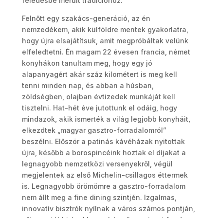
feledésbe merült tradícióhoz.
Felnőtt egy szakács-generáció, az én
nemzedékem, akik külföldre mentek gyakorlatra,
hogy újra elsajátítsuk, amit megpróbáltak velünk
elfeledtetni. Én magam 22 évesen francia, német
konyhákon tanultam meg, hogy egy jó
alapanyagért akár száz kilométert is meg kell
tenni minden nap, és abban a húsban,
zöldségben, olajban évtizedek munkáját kell
tisztelni. Hat-hét éve jutottunk el odáig, hogy
mindazok, akik ismerték a világ legjobb konyháit,
elkezdtek „magyar gasztro-forradalomról”
beszélni. Először a patinás kávéházak nyitottak
újra, később a borospincéink hoztak el díjakat a
legnagyobb nemzetközi versenyekről, végül
megjelentek az első Michelin-csillagos éttermek
is. Legnagyobb örömömre a gasztro-forradalom
nem állt meg a fine dining szintjén. Izgalmas,
innovatív bisztrók nyílnak a város számos pontján,