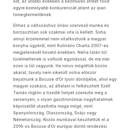
sőt, az utóbbi években a kézműves street food
egyre komolyabb konkurenciát jelent az ipari
tömegtermelőknek.
Ehhez a változáshoz óriási szervező munka és
borzasztóan sok szakmai vita is kellett. Soha
annyi érzelemmel nem vitatkoztunk a magyar
konyha ügyéről, mint Kulináris Charta 2007-es
megjelenését követő években. Néha talán túl
türelmetlenek is voltunk egymással, de ma már
ezen is túl vagyunk. Ha nincs mögöttük közös
akarat, tavaly nem sikerült volna először
bejutnunk a Bocuse d’Or lyoni döntőjébe, ahol egy
magyar szakács, az általam is felkészített Széll
Tamás rögtön a tizedik helyet szerezte meg a
versenyen, s olyan gasztronómiai nagyhatalmak
képviselőit utasította maga mögé, mint
Spanyolország, Olaszország, Svájc vagy
Németország. Közös munkával készítettük el a
2016-os Bocuse d’Or európai döntő rendezési