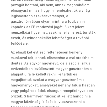
pezsgőt bontani, aki nem, annak megpróbálom
elmagyarázni: az, hogy mi rendezhetjük a világ
legismertebb szakácsversenyét, a
gasztronómiában olyan, mintha a fociban mi
kapnánk az EB rendezési jogát. Sikert jelent,
nemzetközi figyelmet, szakmai elismerést, turisták
ezreit, és mindenekelőtt lehetőséget a további
fejlődésre.
Az elmúlt két évtized rettenetesen kemény
munkával telt, ennek elismerése a mai stockholmi
döntés. Az egykor nagynevű, de a szocializmus
évtizedeiben lezüllesztett magyar gasztronómia
alapjait újra le kellett rakni. Feltártuk és
megújítottuk azokat a magyar gasztronómiai
hagyományokat, amelyeket néhány falusi házban
vagy polgárcsaládok elsárgult receptkönyveiben
őriztek. S bármilyen furcsa: át kellett hangolni a
magyar közönség ízlését is, visszavezetni a