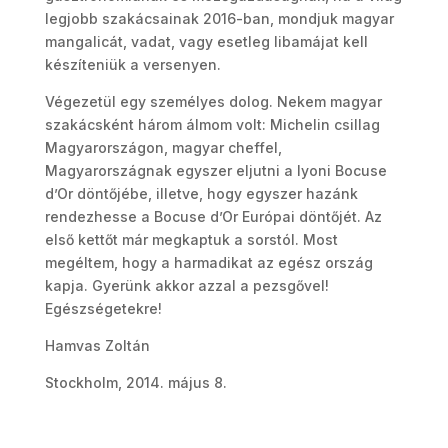
legjobb szakácsainak 2016-ban, mondjuk magyar
mangalicát, vadat, vagy esetleg libamájat kell
készíteniük a versenyen.
Végezetül egy személyes dolog. Nekem magyar
szakácsként három álmom volt: Michelin csillag
Magyarországon, magyar cheffel,
Magyarországnak egyszer eljutni a lyoni Bocuse
d’Or döntőjébe, illetve, hogy egyszer hazánk
rendezhesse a Bocuse d’Or Európai döntőjét. Az
első kettőt már megkaptuk a sorstól. Most
megéltem, hogy a harmadikat az egész ország
kapja. Gyerünk akkor azzal a pezsgővel!
Egészségetekre!
Hamvas Zoltán
Stockholm, 2014. május 8.