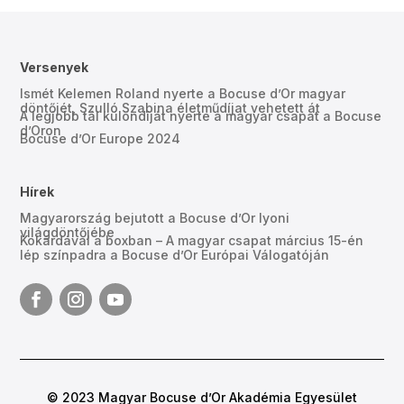
Versenyek
Ismét Kelemen Roland nyerte a Bocuse d’Or magyar
döntőjét, Szulló Szabina életműdíjat vehetett át
A legjobb tál különdíját nyerte a magyar csapat a Bocuse
d’Oron
Bocuse d’Or Europe 2024
Hírek
Magyarország bejutott a Bocuse d’Or lyoni
világdöntőjébe
Kokárdával a boxban – A magyar csapat március 15-én
lép színpadra a Bocuse d’Or Európai Válogatóján
© 2023 Magyar Bocuse d’Or Akadémia Egyesület