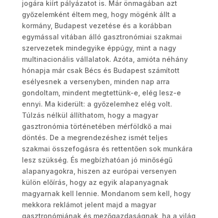
jogára kiírt pályázatot is. Már önmagában azt
győzelemként éltem meg, hogy mögénk állt a
kormány, Budapest vezetése és a korábban
egymással vitában álló gasztronómiai szakmai
szervezetek mindegyike éppúgy, mint a nagy
multinacionális vállalatok. Azóta, amióta néhány
hónapja már csak Bécs és Budapest számított
esélyesnek a versenyben, minden nap arra
gondoltam, mindent megtettünk-e, elég lesz-e
ennyi. Ma kiderült: a győzelemhez elég volt.
Túlzás nélkül állíthatom, hogy a magyar
gasztronómia történetében mérföldkő a mai
döntés. De a megrendezéshez ismét teljes
szakmai összefogásra és rettentően sok munkára
lesz szükség. És megbízhatóan jó minőségű
alapanyagokra, hiszen az európai versenyen
külön előírás, hogy az egyik alapanyagnak
magyarnak kell lennie. Mondanom sem kell, hogy
mekkora reklámot jelent majd a magyar
gasztronómiának és mezőgazdaságnak, ha a világ