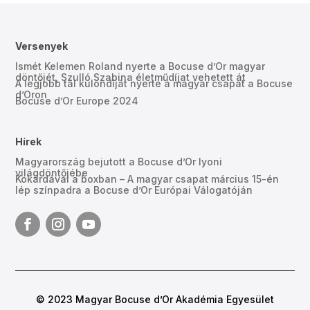
Versenyek
Ismét Kelemen Roland nyerte a Bocuse d’Or magyar
döntőjét, Szulló Szabina életműdíjat vehetett át
A legjobb tál különdíját nyerte a magyar csapat a Bocuse
d’Oron
Bocuse d’Or Europe 2024
Hírek
Magyarország bejutott a Bocuse d’Or lyoni
világdöntőjébe
Kokárdával a boxban – A magyar csapat március 15-én
lép színpadra a Bocuse d’Or Európai Válogatóján
© 2023 Magyar Bocuse d’Or Akadémia Egyesület