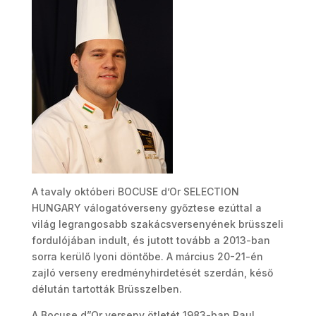
A tavaly októberi BOCUSE d’Or SELECTION
HUNGARY válogatóverseny győztese ezúttal a
világ legrangosabb szakácsversenyének brüsszeli
fordulójában indult, és jutott tovább a 2013-ban
sorra kerülő lyoni döntőbe. A március 20-21-én
zajló verseny eredményhirdetését szerdán, késő
délután tartották Brüsszelben.
A Bocuse d”Or verseny ötletét 1983-ban Paul