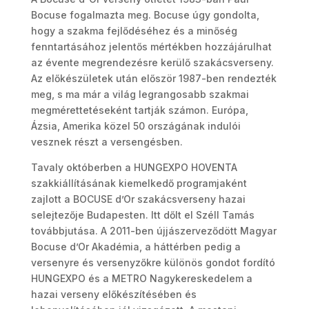
Bocuse fogalmazta meg. Bocuse úgy gondolta,
hogy a szakma fejlődéséhez és a minőség
fenntartásához jelentős mértékben hozzájárulhat
az évente megrendezésre kerülő szakácsverseny.
Az előkészületek után először 1987-ben rendezték
meg, s ma már a világ legrangosabb szakmai
megmérettetéseként tartják számon. Európa,
Ázsia, Amerika közel 50 országának indulói
vesznek részt a versengésben.
Tavaly októberben a HUNGEXPO HOVENTA
szakkiállításának kiemelkedő programjaként
zajlott a BOCUSE d’Or szakácsverseny hazai
selejtezője Budapesten. Itt dőlt el Széll Tamás
továbbjutása. A 2011-ben újjászerveződött Magyar
Bocuse d’Or Akadémia, a háttérben pedig a
versenyre és versenyzőkre különös gondot fordító
HUNGEXPO és a METRO Nagykereskedelem a
hazai verseny előkészítésében és