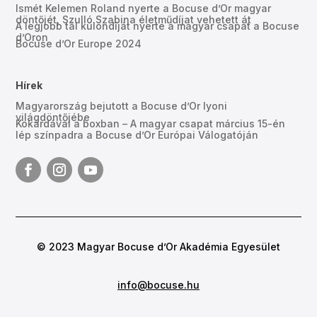
Ismét Kelemen Roland nyerte a Bocuse d’Or magyar
döntőjét, Szulló Szabina életműdíjat vehetett át
A legjobb tál különdíját nyerte a magyar csapat a Bocuse
d’Oron
Bocuse d’Or Europe 2024
Hírek
Magyarország bejutott a Bocuse d’Or lyoni
világdöntőjébe
Kokárdával a boxban – A magyar csapat március 15-én
lép színpadra a Bocuse d’Or Európai Válogatóján
© 2023 Magyar Bocuse d’Or Akadémia Egyesület
info@bocuse.hu