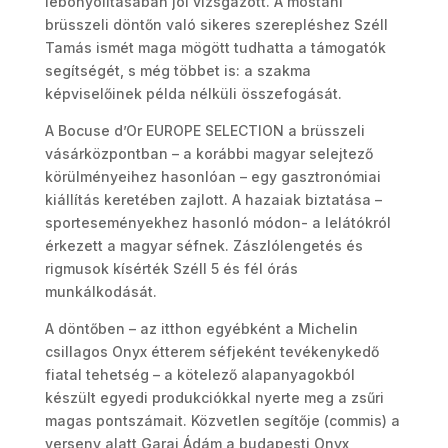
lebonyolításában jól vizsgázott. A mostani
brüsszeli döntőn való sikeres szerepléshez Széll
Tamás ismét maga mögött tudhatta a támogatók
segítségét, s még többet is: a szakma
képviselőinek példa nélküli összefogását.
A Bocuse d’Or EUROPE SELECTION a brüsszeli
vásárközpontban – a korábbi magyar selejtező
körülményeihez hasonlóan – egy gasztronómiai
kiállítás keretében zajlott. A hazaiak biztatása –
sporteseményekhez hasonló módon- a lelátókról
érkezett a magyar séfnek. Zászlólengetés és
rigmusok kísérték Széll 5 és fél órás
munkálkodását.
A döntőben – az itthon egyébként a Michelin
csillagos Onyx étterem séfjeként tevékenykedő
fiatal tehetség – a kötelező alapanyagokból
készült egyedi produkciókkal nyerte meg a zsűri
magas pontszámait. Közvetlen segítője (commis) a
verseny alatt Garai Ádám a budapesti Onyx