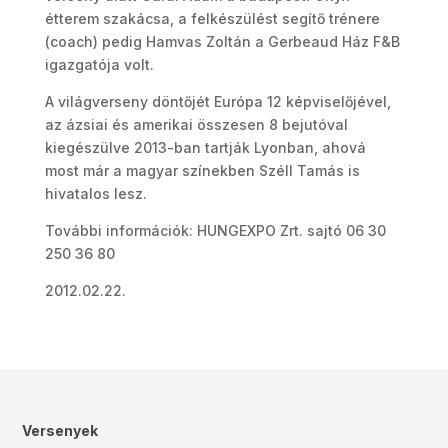
étterem szakácsa, a felkészülést segítő trénere
(coach) pedig Hamvas Zoltán a Gerbeaud Ház F&B
igazgatója volt.
A világverseny döntőjét Európa 12 képviselőjével,
az ázsiai és amerikai összesen 8 bejutóval
kiegészülve 2013-ban tartják Lyonban, ahová
most már a magyar színekben Széll Tamás is
hivatalos lesz.
További információk: HUNGEXPO Zrt. sajtó 06 30
250 36 80
2012.02.22.
Versenyek