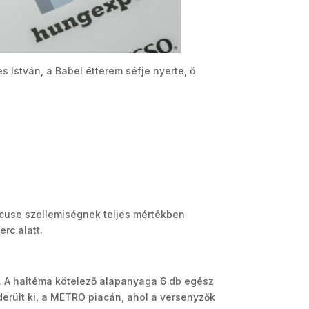
s István, a Babel étterem séfje nyerte, ő
ocuse szellemiségnek teljes mértékben
rc alatt.
ük. A haltéma kötelező alapanyaga 6 db egész
erült ki, a METRO piacán, ahol a versenyzők