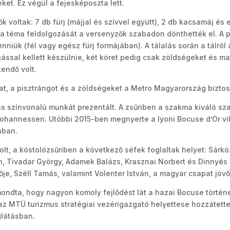
et. Ez végül a fejesképoszta lett.
 voltak: 7 db fürj (májjal és szívvel együtt), 2 db kacsamáj és
és a téma feldolgozását a versenyzők szabadon dönthették el. 
enniük (fél vagy egész fürj formájában). A tálalás során a tálról
tojással kellett készülnie, két köret pedig csak zöldségeket és 
endő volt.
at, a pisztrángot és a zöldségeket a Metro Magyarország biztosí
s színvonalú munkát prezentált. A zsűriben a szakma kiváló szak
Johannessen. Utóbbi 2015-ben megnyerte a lyoni Bocuse d’Or vi
nban.
olt, a kóstolózsűriben a következő séfek foglaltak helyet: Sárk
án, Tivadar György, Adamek Balázs, Krasznai Norbert és Dinnyés
e, Széll Tamás, valamint Volenter István, a magyar csapat jöv
ondta, hogy nagyon komoly fejlődést lát a hazai Bocuse törté
az MTÜ turizmus stratégiai vezérigazgató helyettese hozzátette
látásban.