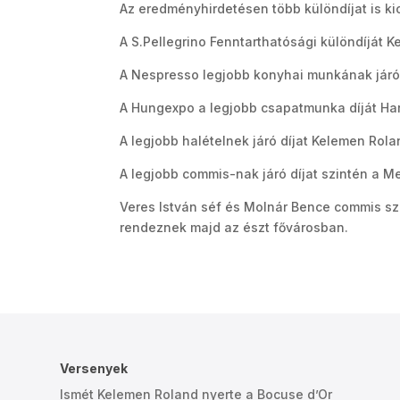
Az eredményhirdetésen több különdíjat is ki
A S.Pellegrino Fenntarthatósági különdíját 
A Nespresso legjobb konyhai munkának járó d
A Hungexpo a legjobb csapatmunka díját Har
A legjobb halételnek járó díjat Kelemen Rolan
A legjobb commis-nak járó díjat szintén a M
Veres István séf és Molnár Bence commis s
rendeznek majd az észt fővárosban.
Versenyek
Ismét Kelemen Roland nyerte a Bocuse d’Or