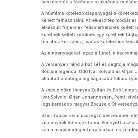
beszerezték a főzéshez szükséges zöldségek
A hústéma kötelező alapanyagai a következők
kellett felhasználni. Az elkészítés módját 
elkészült fürjeknek felismerhetőnek kellett l
köretnek kellett kerülnie. Egy köretnek fürj
témához két szósz, mártás kötelezően készít
Az alapanyagokat, azaz a fürjet, a kacsamáj
A versenyen mind a hat séf és segítője maga
Bocuse legenda, Odd Ivar Solvold és Ørjan 
állhatott a dobogó legmagasabb fokára Lyo
A zsűri elnöke Hamvas Zoltán és Bíró Lajos v
Ivar Solvold, Ørjan Johannessen, Pesti Istv
legsikeresebb magyar Bocuse d’Or versenyzőj
Széll Tamás rövid összegző beszédében elm
versenynek lehetünk tanúi. Könnyid László, 
van a magyar idegenforgalomban és vendég