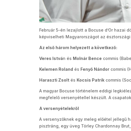
Február 5-én lezajlott a Bocuse d’Or hazai d
képviselheti Magyarországot az észtországi
Az első három helyezett a következő:
Veres Istvá
n és
Molnár Bence
commis (Babe
Kelemen Roland
és
Fenyő Nándor
commis (H
Haraszti Zsolt
és
Kocsis Patrik
commis (Soc
A magyar Bocuse történelem eddigi legkiéle
megfelelő versenyétellel készült. A csapatok
A versenyételekről
A versenyzőknek egy meleg előétel jellegű h
pisztráng, egy üveg Törley Chardonnay Brut