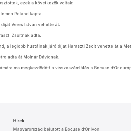
osztottak, ezek a következők voltak:
Kelemen Roland kapta.
íját Veres István vehette át.
aszti Zsoltnak adta.
d, a legjobb hústálnak járó díjat Haraszti Zsolt vehette át a Met
etro adta át Molnár Dávidnak.
zámára ma megkezdődött a visszaszámlálás a Bocuse d’Or európ
Hírek
Magyarország bejutott a Bocuse d’Or lyoni