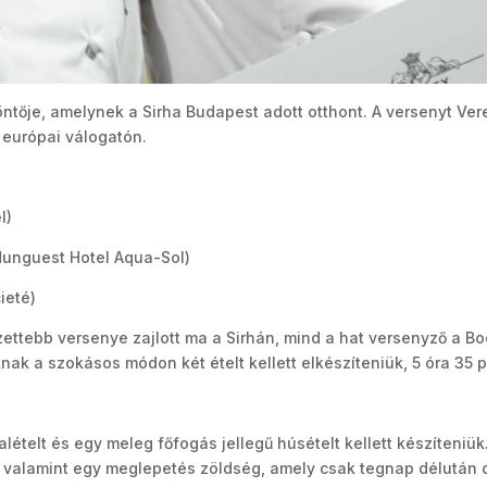
öntője, amelynek a Sirha Budapest adott otthont. A versenyt Vere
 európai válogatón.
l)
unguest Hotel Aqua-Sol)
ieté)
zettebb versenye zajlott ma a Sirhán, mind a hat versenyző a B
nak a szokásos módon két ételt kellett elkészíteniük, 5 óra 35 pe
alételt és egy meleg főfogás jellegű húsételt kellett készíteni
, valamint egy meglepetés zöldség, amely csak tegnap délután d