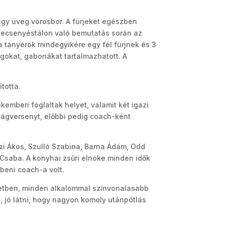
 egy üveg vörösbor. A fürjeket egészben
A pecsenyéstálon való bemutatás során az
 a tányérok mindegyikére egy fél fürjnek és 3
magokat, gabonákat tartalmazhatott. A
totta.
emberi foglaltak helyet, valamit két igazi
lágversenyt, előbbi pedig coach-ként
özi Ákos, Szulló Szabina, Barna Ádám, Odd
 Csaba. A konyhai zsűri elnöke minden idők
őbeni coach-a volt.
netben, minden alkalommal színvonalasabb
, jó látni, hogy nagyon komoly utánpótlás