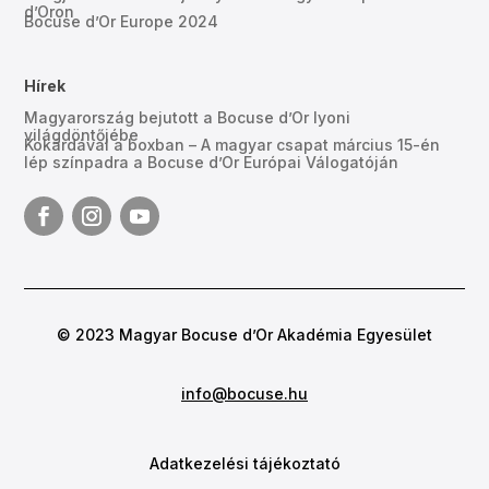
d’Oron
Bocuse d’Or Europe 2024
Hírek
Magyarország bejutott a Bocuse d’Or lyoni
világdöntőjébe
Kokárdával a boxban – A magyar csapat március 15-én
lép színpadra a Bocuse d’Or Európai Válogatóján
© 2023 Magyar Bocuse d’Or Akadémia Egyesület
info@bocuse.hu
Adatkezelési tájékoztató